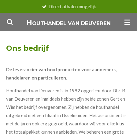
Direct afhalen mogelijk
Ga
direct
H
OUTHANDEL VAN DEUVEREN
naar
de
hoofdinhoud
Ons bedrijf
Dé leverancier van houtproducten voor aannemers,
handelaren en particulieren.
Houthandel van Deuveren is in 1992 opgericht door Dhr. R.
van Deuveren en inmiddels hebben zijn beide zonen Gert en
Wim het bedrijf overgenomen. Zij hebben de houthandel
uitgebreid met een filiaal in IJsselmuiden. Het assortiment is
met de jaren ook erg gegroeid, waardoor wij voor elke klus
het totaalpakket kunnen aanbieden. We beheren een grote