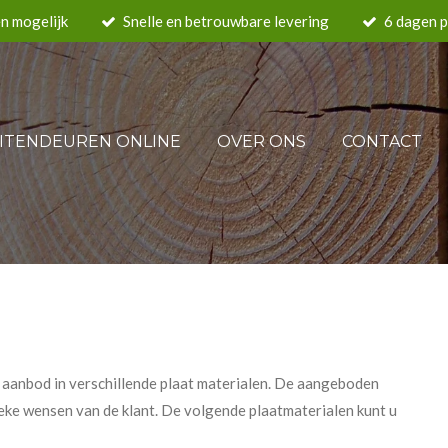
en mogelijk
Snelle en betrouwbare levering
6 dagen 
ITENDEUREN ONLINE
OVER ONS
CONTACT
aanbod in verschillende plaat materialen. De aangeboden
eke wensen van de klant. De volgende plaatmaterialen kunt u